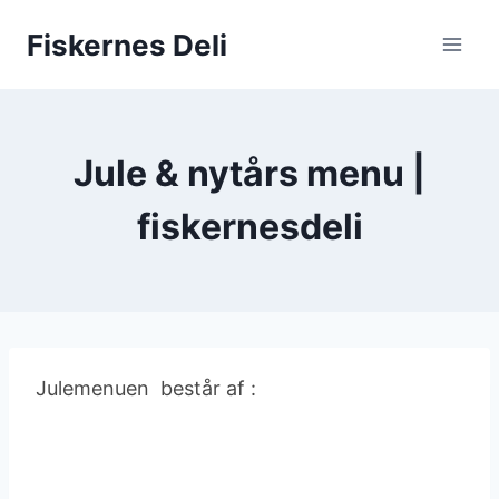
Fortsæt
Fiskernes Deli
til
indhold
Jule & nytårs menu |
fiskernesdeli
​Julemenuen består af :