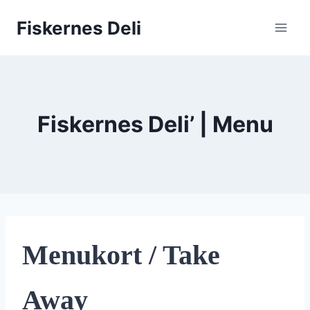
Fortsæt
Fiskernes Deli
til
indhold
Fiskernes Deli’ | Menu
Menukort / Take
Away